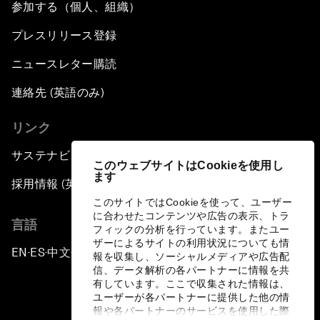
参加する（個人、組織）
プレスリリース登録
ニュースレター購読
連絡先 (英語のみ)
リンク
サステナビリティへの取り組み
このウェブサイトはCookieを使用し
ます
採用情報 (英語のみ)
このサイトではCookieを使って、ユーザー
に合わせたコンテンツや広告の表示、トラ
言語
フィックの分析を行っています。またユー
ザーによるサイトの利用状況についても情
EN
ES
中文
日本語
▪
▪
▪
報を収集し、ソーシャルメディアや広告配
信、データ解析の各パートナーに情報を共
有しています。ここで収集された情報は、
ユーザーが各パートナーに提供した他の情
報や各パートナーのサービスを使用した際