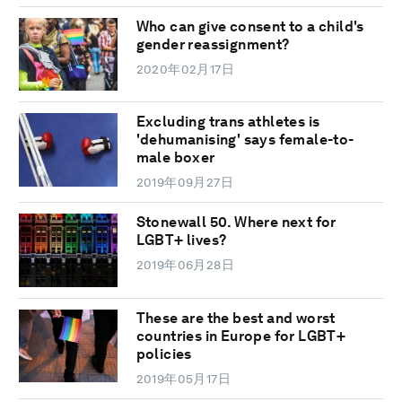
Who can give consent to a child's
gender reassignment?
2020年02月17日
Excluding trans athletes is
'dehumanising' says female-to-
male boxer
2019年09月27日
Stonewall 50. Where next for
LGBT+ lives?
2019年06月28日
These are the best and worst
countries in Europe for LGBT+
policies
2019年05月17日