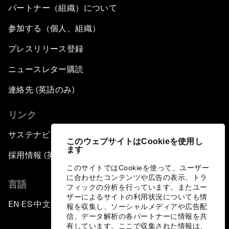
パートナー（組織）について
参加する（個人、組織）
プレスリリース登録
ニュースレター購読
連絡先 (英語のみ)
リンク
サステナビリティへの取り組み
このウェブサイトはCookieを使用し
ます
採用情報 (英語のみ)
このサイトではCookieを使って、ユーザー
に合わせたコンテンツや広告の表示、トラ
言語
フィックの分析を行っています。またユー
ザーによるサイトの利用状況についても情
EN
ES
中文
日本語
▪
▪
▪
報を収集し、ソーシャルメディアや広告配
信、データ解析の各パートナーに情報を共
有しています。ここで収集された情報は、