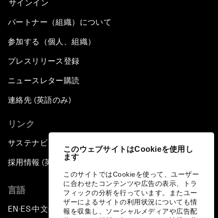
サインイン
パートナー（組織）について
参加する（個人、組織）
プレスリリース登録
ニュースレター購読
連絡先 (英語のみ)
リンク
サステナビリティへの取り組み
このウェブサイトはCookieを使用し
ます
採用情報 (英語のみ)
このサイトではCookieを使って、ユーザー
に合わせたコンテンツや広告の表示、トラ
言語
フィックの分析を行っています。またユー
ザーによるサイトの利用状況についても情
EN
ES
中文
日本語
▪
▪
▪
報を収集し、ソーシャルメディアや広告配