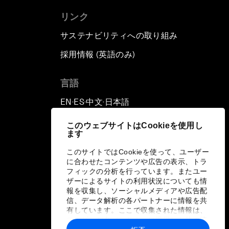
リンク
サステナビリティへの取り組み
採用情報 (英語のみ)
て
言語
EN
ES
中文
日本語
▪
▪
▪
このウェブサイトはCookieを使用し
ます
このサイトではCookieを使って、ユーザー
に合わせたコンテンツや広告の表示、トラ
フィックの分析を行っています。またユー
ザーによるサイトの利用状況についても情
報を収集し、ソーシャルメディアや広告配
信、データ解析の各パートナーに情報を共
有しています。ここで収集された情報は、
ユーザーが各パートナーに提供した他の情