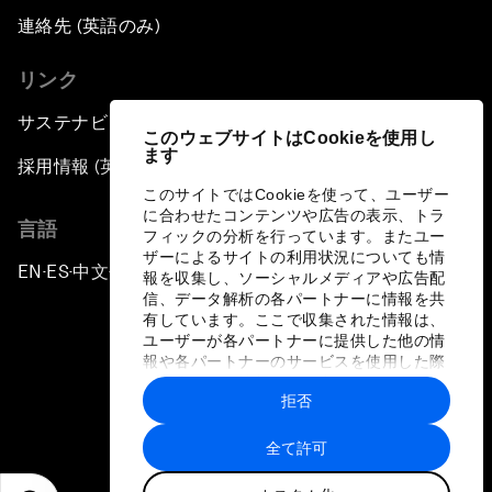
連絡先 (英語のみ)
リンク
サステナビリティへの取り組み
このウェブサイトはCookieを使用し
ます
採用情報 (英語のみ)
このサイトではCookieを使って、ユーザー
に合わせたコンテンツや広告の表示、トラ
言語
フィックの分析を行っています。またユー
ザーによるサイトの利用状況についても情
EN
ES
中文
日本語
▪
▪
▪
報を収集し、ソーシャルメディアや広告配
信、データ解析の各パートナーに情報を共
有しています。ここで収集された情報は、
ユーザーが各パートナーに提供した他の情
報や各パートナーのサービスを使用した際
に収集された情報と組み合わされ、各パー
拒否
トナーによって使用されることがありま
プライバシーポリシーと利用規約
す。
全て許可
サイトマップ