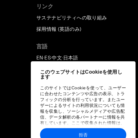
リンク
サステナビリティへの取り組み
採用情報 (英語のみ)
て
言語
EN
ES
中文
日本語
▪
▪
▪
このウェブサイトはCookieを使用し
ます
このサイトではCookieを使って、ユーザー
に合わせたコンテンツや広告の表示、トラ
フィックの分析を行っています。またユー
ザーによるサイトの利用状況についても情
報を収集し、ソーシャルメディアや広告配
信、データ解析の各パートナーに情報を共
有しています。ここで収集された情報は、
ユーザーが各パートナーに提供した他の情
報や各パートナーのサービスを使用した際
拒否