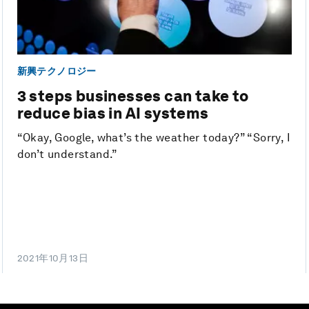
新興テクノロジー
3 steps businesses can take to
reduce bias in AI systems
“Okay, Google, what’s the weather today?” “Sorry, I
don’t understand.”
2021年10月13日