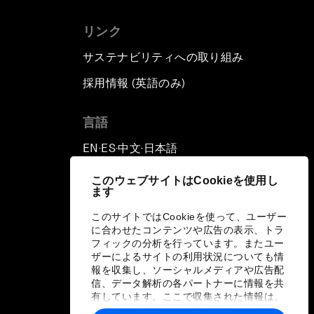
リンク
サステナビリティへの取り組み
採用情報 (英語のみ)
て
言語
EN
ES
中文
日本語
▪
▪
▪
このウェブサイトはCookieを使用し
ます
このサイトではCookieを使って、ユーザー
に合わせたコンテンツや広告の表示、トラ
フィックの分析を行っています。またユー
ザーによるサイトの利用状況についても情
報を収集し、ソーシャルメディアや広告配
信、データ解析の各パートナーに情報を共
有しています。ここで収集された情報は、
ユーザーが各パートナーに提供した他の情