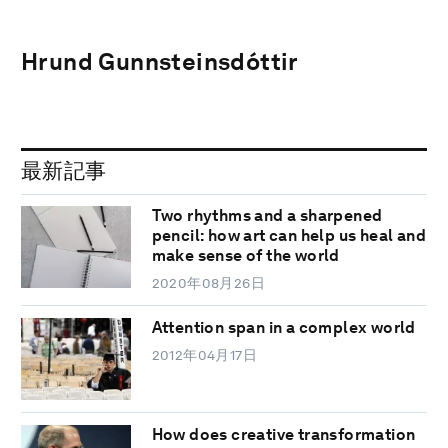
Hrund Gunnsteinsdóttir
最新記事
Two rhythms and a sharpened
pencil: how art can help us heal and
make sense of the world
2020年08月26日
Attention span in a complex world
2012年04月17日
How does creative transformation