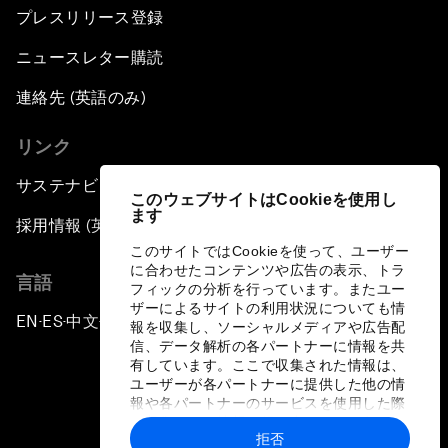
プレスリリース登録
ニュースレター購読
連絡先 (英語のみ)
リンク
サステナビリティへの取り組み
このウェブサイトはCookieを使用し
ます
採用情報 (英語のみ)
このサイトではCookieを使って、ユーザー
に合わせたコンテンツや広告の表示、トラ
言語
フィックの分析を行っています。またユー
ザーによるサイトの利用状況についても情
EN
ES
中文
日本語
▪
▪
▪
報を収集し、ソーシャルメディアや広告配
信、データ解析の各パートナーに情報を共
有しています。ここで収集された情報は、
ユーザーが各パートナーに提供した他の情
報や各パートナーのサービスを使用した際
に収集された情報と組み合わされ、各パー
拒否
トナーによって使用されることがありま