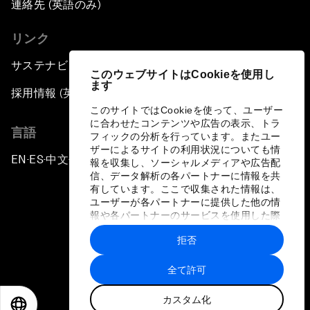
連絡先 (英語のみ)
リンク
サステナビリティへの取り組み
このウェブサイトはCookieを使用し
ます
採用情報 (英語のみ)
このサイトではCookieを使って、ユーザー
に合わせたコンテンツや広告の表示、トラ
言語
フィックの分析を行っています。またユー
ザーによるサイトの利用状況についても情
EN
ES
中文
日本語
▪
▪
▪
報を収集し、ソーシャルメディアや広告配
信、データ解析の各パートナーに情報を共
有しています。ここで収集された情報は、
ユーザーが各パートナーに提供した他の情
報や各パートナーのサービスを使用した際
に収集された情報と組み合わされ、各パー
拒否
トナーによって使用されることがありま
プライバシーポリシーと利用規約
す。
全て許可
サイトマップ
カスタム化
©
2026
世界経済フォーラム
EN
ES
中文
日本語