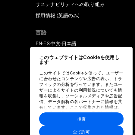
サステナビリティへの取り組み
採用情報 (英語のみ)
て
言語
EN
ES
中文
日本語
▪
▪
▪
このウェブサイトはCookieを使用し
ます
このサイトではCookieを使って、ユーザー
に合わせたコンテンツや広告の表示、トラ
フィックの分析を行っています。またユー
ザーによるサイトの利用状況についても情
報を収集し、ソーシャルメディアや広告配
信、データ解析の各パートナーに情報を共
有しています。ここで収集された情報は、
ユーザーが各パートナーに提供した他の情
報や各パートナーのサービスを使用した際
拒否
に収集された情報と組み合わされ、各パー
トナーによって使用されることがありま
全て許可