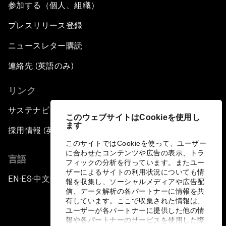
参加する（個人、組織）
プレスリリース登録
ニュースレター購読
連絡先 (英語のみ)
リンク
サステナビリティへの取り組み
このウェブサイトはCookieを使用し
ます
採用情報 (英語のみ)
このサイトではCookieを使って、ユーザー
に合わせたコンテンツや広告の表示、トラ
言語
フィックの分析を行っています。またユー
ザーによるサイトの利用状況についても情
EN
ES
中文
日本語
▪
▪
▪
報を収集し、ソーシャルメディアや広告配
信、データ解析の各パートナーに情報を共
有しています。ここで収集された情報は、
ユーザーが各パートナーに提供した他の情
報や各パートナーのサービスを使用した際