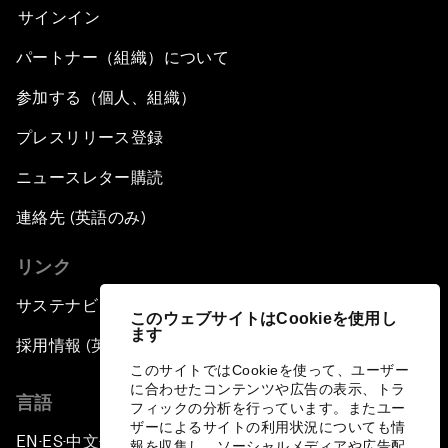
サインイン
パートナー（組織）について
参加する（個人、組織）
プレスリリース登録
ニュースレター購読
連絡先 (英語のみ)
リンク
サステナビリティへの取り組み
このウェブサイトはCookieを使用し
ます
採用情報 (英語のみ)
このサイトではCookieを使って、ユーザー
に合わせたコンテンツや広告の表示、トラ
言語
フィックの分析を行っています。またユー
ザーによるサイトの利用状況についても情
EN
ES
中文
日本語
▪
▪
▪
報を収集し、ソーシャルメディアや広告配