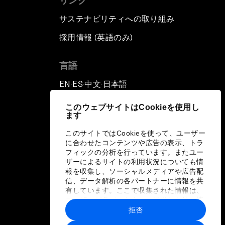
リンク
サステナビリティへの取り組み
採用情報 (英語のみ)
て
言語
EN
ES
中文
日本語
▪
▪
▪
このウェブサイトはCookieを使用し
ます
このサイトではCookieを使って、ユーザー
に合わせたコンテンツや広告の表示、トラ
フィックの分析を行っています。またユー
ザーによるサイトの利用状況についても情
報を収集し、ソーシャルメディアや広告配
信、データ解析の各パートナーに情報を共
有しています。ここで収集された情報は、
ユーザーが各パートナーに提供した他の情
報や各パートナーのサービスを使用した際
拒否
に収集された情報と組み合わされ、各パー