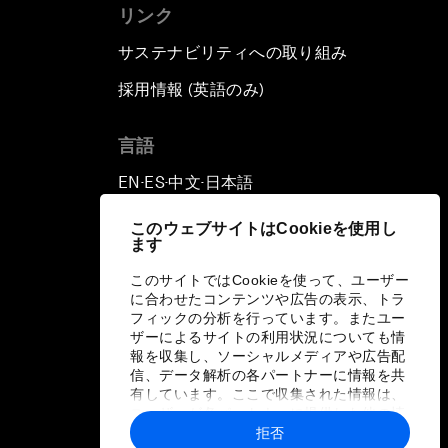
リンク
サステナビリティへの取り組み
採用情報 (英語のみ)
て
言語
EN
ES
中文
日本語
▪
▪
▪
このウェブサイトはCookieを使用し
ます
このサイトではCookieを使って、ユーザー
に合わせたコンテンツや広告の表示、トラ
フィックの分析を行っています。またユー
ザーによるサイトの利用状況についても情
報を収集し、ソーシャルメディアや広告配
信、データ解析の各パートナーに情報を共
有しています。ここで収集された情報は、
ユーザーが各パートナーに提供した他の情
報や各パートナーのサービスを使用した際
拒否