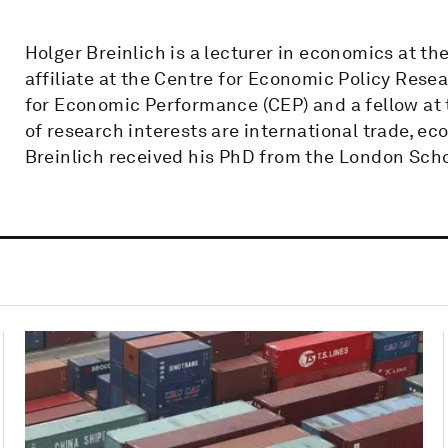
Holger Breinlich is a lecturer in economics at the
affiliate at the Centre for Economic Policy Rese
for Economic Performance (CEP) and a fellow at t
of research interests are international trade, 
Breinlich received his PhD from the London Sch