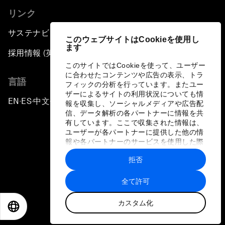
リンク
サステナビリティへの取り組み
このウェブサイトはCookieを使用し
ます
採用情報 (英語のみ)
このサイトではCookieを使って、ユーザー
に合わせたコンテンツや広告の表示、トラ
言語
フィックの分析を行っています。またユー
ザーによるサイトの利用状況についても情
EN
ES
中文
日本語
▪
▪
▪
報を収集し、ソーシャルメディアや広告配
信、データ解析の各パートナーに情報を共
有しています。ここで収集された情報は、
ユーザーが各パートナーに提供した他の情
報や各パートナーのサービスを使用した際
に収集された情報と組み合わされ、各パー
拒否
トナーによって使用されることがありま
プライバシーポリシーと利用規約
す。
全て許可
サイトマップ
カスタム化
©
2026
世界経済フォーラム
EN
ES
中文
日本語