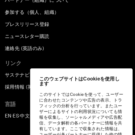
パートナー（組織）について
参加する（個人、組織）
プレスリリース登録
ニュースレター購読
連絡先 (英語のみ)
リンク
サステナビリティへの取り組み
このウェブサイトはCookieを使用し
ます
採用情報 (英語のみ)
このサイトではCookieを使って、ユーザー
に合わせたコンテンツや広告の表示、トラ
言語
フィックの分析を行っています。またユー
ザーによるサイトの利用状況についても情
EN
ES
中文
日本語
▪
▪
▪
報を収集し、ソーシャルメディアや広告配
信、データ解析の各パートナーに情報を共
有しています。ここで収集された情報は、
ユーザーが各パートナーに提供した他の情