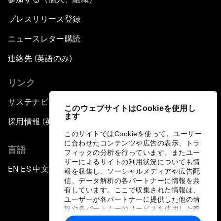
プレスリリース登録
ニュースレター購読
連絡先 (英語のみ)
リンク
サステナビリティへの取り組み
このウェブサイトはCookieを使用し
ます
採用情報 (英語のみ)
このサイトではCookieを使って、ユーザー
に合わせたコンテンツや広告の表示、トラ
言語
フィックの分析を行っています。またユー
ザーによるサイトの利用状況についても情
EN
ES
中文
日本語
▪
▪
▪
報を収集し、ソーシャルメディアや広告配
信、データ解析の各パートナーに情報を共
有しています。ここで収集された情報は、
ユーザーが各パートナーに提供した他の情
報や各パートナーのサービスを使用した際
に収集された情報と組み合わされ、各パー