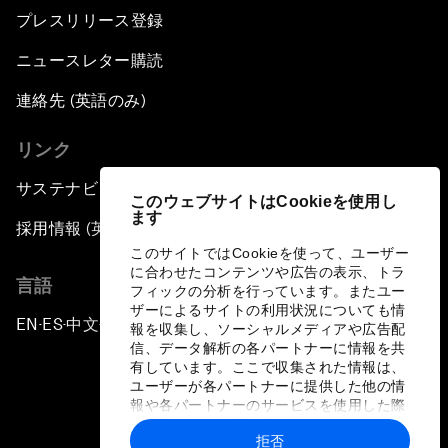
プレスリリース登録
ニュースレター購読
連絡先 (英語のみ)
リンク
サステナビリティへの取り組み
このウェブサイトはCookieを使用し
ます
採用情報 (英語のみ)
このサイトではCookieを使って、ユーザー
に合わせたコンテンツや広告の表示、トラ
言語
フィックの分析を行っています。またユー
ザーによるサイトの利用状況についても情
EN
ES
中文
日本語
▪
▪
▪
報を収集し、ソーシャルメディアや広告配
信、データ解析の各パートナーに情報を共
有しています。ここで収集された情報は、
ユーザーが各パートナーに提供した他の情
報や各パートナーのサービスを使用した際
に収集された情報と組み合わされ、各パー
拒否
トナーによって使用されることがありま