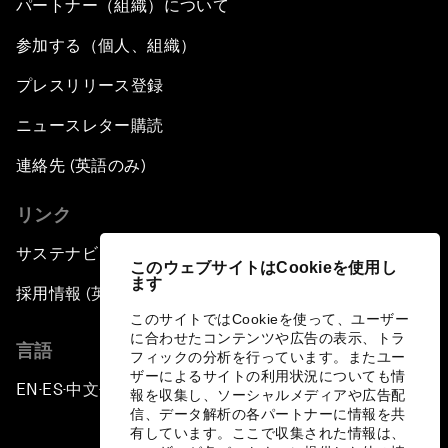
パートナー（組織）について
参加する（個人、組織）
プレスリリース登録
ニュースレター購読
連絡先 (英語のみ)
リンク
サステナビリティへの取り組み
このウェブサイトはCookieを使用し
ます
採用情報 (英語のみ)
このサイトではCookieを使って、ユーザー
に合わせたコンテンツや広告の表示、トラ
言語
フィックの分析を行っています。またユー
ザーによるサイトの利用状況についても情
EN
ES
中文
日本語
▪
▪
▪
報を収集し、ソーシャルメディアや広告配
信、データ解析の各パートナーに情報を共
有しています。ここで収集された情報は、