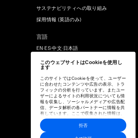
サステナビリティへの取り組み
採用情報 (英語のみ)
て
言語
EN
ES
中文
日本語
▪
▪
▪
このウェブサイトはCookieを使用し
ます
このサイトではCookieを使って、ユーザー
に合わせたコンテンツや広告の表示、トラ
フィックの分析を行っています。またユー
ザーによるサイトの利用状況についても情
報を収集し、ソーシャルメディアや広告配
信、データ解析の各パートナーに情報を共
有しています。ここで収集された情報は、
ユーザーが各パートナーに提供した他の情
報や各パートナーのサービスを使用した際
拒否
に収集された情報と組み合わされ、各パー
トナーによって使用されることがありま