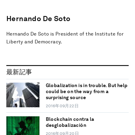
Hernando De Soto
Hernando De Soto is President of the Institute for
Liberty and Democracy.
最新記事
Globalization is in trouble. But help
could be on the way from a
surprising source
2016年09月22日
Blockchain contra la
desglobalización
2016年09月20日