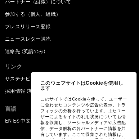
パートナー（組織）について
参加する（個人、組織）
プレスリリース登録
ニュースレター購読
連絡先 (英語のみ)
リンク
サステナビリティへの取り組み
このウェブサイトはCookieを使用し
ます
採用情報 (英語のみ)
このサイトではCookieを使って、ユーザー
に合わせたコンテンツや広告の表示、トラ
言語
フィックの分析を行っています。またユー
ザーによるサイトの利用状況についても情
EN
ES
中文
日本語
▪
▪
▪
報を収集し、ソーシャルメディアや広告配
信、データ解析の各パートナーに情報を共
有しています。ここで収集された情報は、