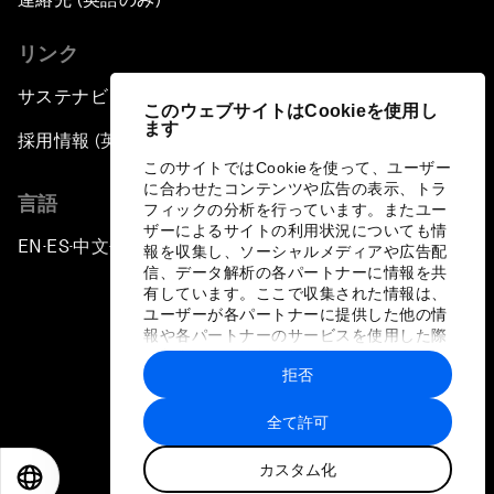
リンク
サステナビリティへの取り組み
このウェブサイトはCookieを使用し
ます
採用情報 (英語のみ)
このサイトではCookieを使って、ユーザー
に合わせたコンテンツや広告の表示、トラ
言語
フィックの分析を行っています。またユー
ザーによるサイトの利用状況についても情
EN
ES
中文
日本語
▪
▪
▪
報を収集し、ソーシャルメディアや広告配
信、データ解析の各パートナーに情報を共
有しています。ここで収集された情報は、
ユーザーが各パートナーに提供した他の情
報や各パートナーのサービスを使用した際
に収集された情報と組み合わされ、各パー
拒否
トナーによって使用されることがありま
プライバシーポリシーと利用規約
す。
全て許可
サイトマップ
カスタム化
©
2026
世界経済フォーラム
EN
ES
中文
日本語