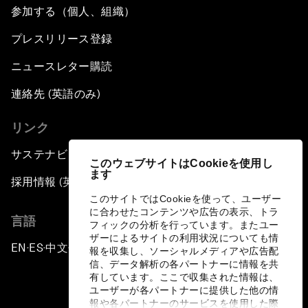
参加する（個人、組織）
プレスリリース登録
ニュースレター購読
連絡先 (英語のみ)
リンク
サステナビリティへの取り組み
このウェブサイトはCookieを使用し
ます
採用情報 (英語のみ)
このサイトではCookieを使って、ユーザー
に合わせたコンテンツや広告の表示、トラ
言語
フィックの分析を行っています。またユー
ザーによるサイトの利用状況についても情
EN
ES
中文
日本語
▪
▪
▪
報を収集し、ソーシャルメディアや広告配
信、データ解析の各パートナーに情報を共
有しています。ここで収集された情報は、
ユーザーが各パートナーに提供した他の情
報や各パートナーのサービスを使用した際