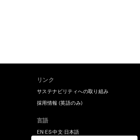
リンク
サステナビリティへの取り組み
採用情報 (英語のみ)
て
言語
EN
ES
中文
日本語
▪
▪
▪