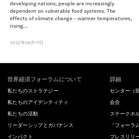
developing nations, people are increasingly
dependent on vulnerable food systems. The
effects of climate change – warmer temperatures,
rising...
2022年08月17日
世界経済フォーラムについて
詳細
私たちのストラテジー
センター（
私たちのアイデンティティ
会合
私たちの活動
ステークホ
リーダーシップとガバナンス
「フォーラ
インパクト
プレスリリ