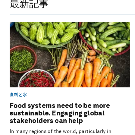
最新記事
食料と水
Food systems need to be more
sustainable. Engaging global
stakeholders can help
In many regions of the world, particularly in