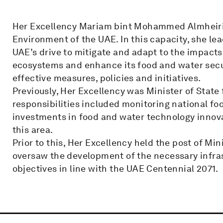
Her Excellency Mariam bint Mohammed Almheiri 
Environment of the UAE. In this capacity, she le
UAE’s drive to mitigate and adapt to the impacts
ecosystems and enhance its food and water sec
effective measures, policies and initiatives.
Previously, Her Excellency was Minister of State
responsibilities included monitoring national fo
investments in food and water technology innova
this area.
Prior to this, Her Excellency held the post of Min
oversaw the development of the necessary infras
objectives in line with the UAE Centennial 2071.