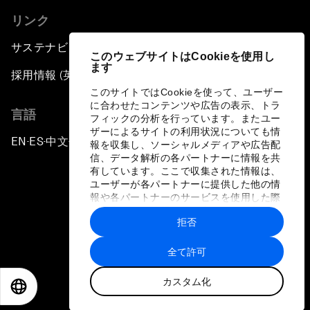
リンク
サステナビリティへの取り組み
このウェブサイトはCookieを使用し
ます
採用情報 (英語のみ)
このサイトではCookieを使って、ユーザー
に合わせたコンテンツや広告の表示、トラ
言語
フィックの分析を行っています。またユー
ザーによるサイトの利用状況についても情
EN
ES
中文
日本語
▪
▪
▪
報を収集し、ソーシャルメディアや広告配
信、データ解析の各パートナーに情報を共
有しています。ここで収集された情報は、
ユーザーが各パートナーに提供した他の情
報や各パートナーのサービスを使用した際
に収集された情報と組み合わされ、各パー
拒否
トナーによって使用されることがありま
プライバシーポリシーと利用規約
す。
全て許可
サイトマップ
カスタム化
©
2026
世界経済フォーラム
EN
ES
中文
日本語