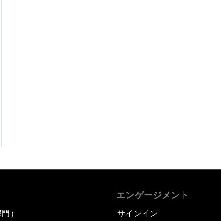
エンゲージメント
部門）
サインイン