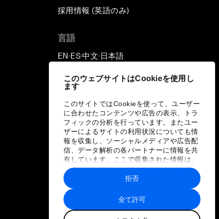
採用情報 (英語のみ)
て
言語
EN
ES
中文
日本語
▪
▪
▪
このウェブサイトはCookieを使用し
ます
このサイトではCookieを使って、ユーザー
に合わせたコンテンツや広告の表示、トラ
フィックの分析を行っています。またユー
ザーによるサイトの利用状況についても情
報を収集し、ソーシャルメディアや広告配
信、データ解析の各パートナーに情報を共
有しています。ここで収集された情報は、
ユーザーが各パートナーに提供した他の情
報や各パートナーのサービスを使用した際
拒否
に収集された情報と組み合わされ、各パー
トナーによって使用されることがありま
全て許可
す。