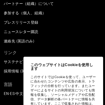
パートナー（組織）について
参加する（個人、組織）
プレスリリース登録
ニュースレター購読
連絡先 (英語のみ)
リンク
サステナビリティへの取り組み
このウェブサイトはCookieを使用し
ます
採用情報 (英語のみ)
このサイトではCookieを使って、ユーザー
に合わせたコンテンツや広告の表示、トラ
言語
フィックの分析を行っています。またユー
ザーによるサイトの利用状況についても情
EN
ES
中文
日本語
▪
▪
▪
報を収集し、ソーシャルメディアや広告配
信、データ解析の各パートナーに情報を共
有しています。ここで収集された情報は、