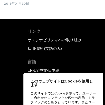
2015年01月30日
リンク
サステナビリティへの取り組み
採用情報 (英語のみ)
て
言語
EN
ES
中文
日本語
▪
▪
▪
このウェブサイトはCookieを使用し
ます
このサイトではCookieを使って、ユーザー
に合わせたコンテンツや広告の表示、トラ
フィックの分析を行っています。またユー