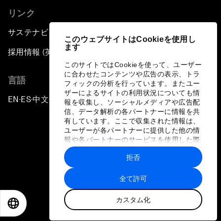
リンク
サステナビリティへの取り組み
このウェブサイトはCookieを使用し
ます
採用情報 (英語のみ)
このサイトではCookieを使って、ユーザー
に合わせたコンテンツや広告の表示、トラ
言語
フィックの分析を行っています。またユー
ザーによるサイトの利用状況についても情
EN
ES
中文
日本語
▪
▪
▪
報を収集し、ソーシャルメディアや広告配
信、データ解析の各パートナーに情報を共
有しています。ここで収集された情報は、
ユーザーが各パートナーに提供した他の情
報や各パートナーのサービスを使用した際
に収集された情報と組み合わされ、各パー
拒否
トナーによって使用されることがありま
プライバシーポリシーと利用規約
す。
全て許可
サイトマップ
カスタム化
©
2026
世界経済フォーラム
EN
ES
中文
日本語