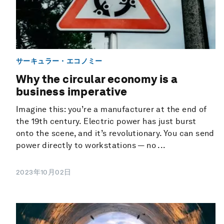
サーキュラー・エコノミー
Why the circular economy is a
business imperative
Imagine this: you’re a manufacturer at the end of
the 19th century. Electric power has just burst
onto the scene, and it’s revolutionary. You can send
power directly to workstations — no ...
2023年10月02日