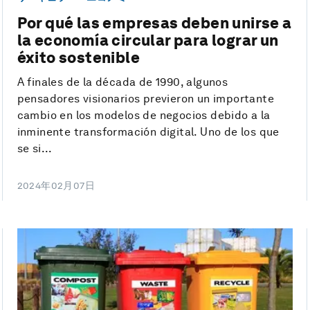
Por qué las empresas deben unirse a
la economía circular para lograr un
éxito sostenible
A finales de la década de 1990, algunos
pensadores visionarios previeron un importante
cambio en los modelos de negocios debido a la
inminente transformación digital. Uno de los que
se si...
2024年02月07日