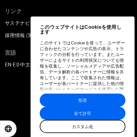
リンク
サステナビリティへの取り組み
このウェブサイトはCookieを使用し
ます
採用情報 (英語のみ)
このサイトではCookieを使って、ユーザー
に合わせたコンテンツや広告の表示、トラ
言語
フィックの分析を行っています。またユー
ザーによるサイトの利用状況についても情
EN
ES
中文
日本語
▪
▪
▪
報を収集し、ソーシャルメディアや広告配
信、データ解析の各パートナーに情報を共
有しています。ここで収集された情報は、
ユーザーが各パートナーに提供した他の情
報や各パートナーのサービスを使用した際
に収集された情報と組み合わされ、各パー
拒否
トナーによって使用されることがありま
プライバシーポリシーと利用規約
す。
全て許可
サイトマップ
カスタム化
©
2026
世界経済フォーラム
EN
ES
中文
日本語