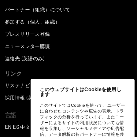
パートナー（組織）について
参加する（個人、組織）
プレスリリース登録
ニュースレター購読
連絡先 (英語のみ)
リンク
サステナビリティへの取り組み
このウェブサイトはCookieを使用し
ます
採用情報 (英語のみ)
このサイトではCookieを使って、ユーザー
に合わせたコンテンツや広告の表示、トラ
言語
フィックの分析を行っています。またユー
ザーによるサイトの利用状況についても情
EN
ES
中文
日本語
▪
▪
▪
報を収集し、ソーシャルメディアや広告配
信、データ解析の各パートナーに情報を共