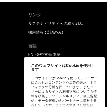
リンク
サステナビリティへの取り組み
採用情報 (英語のみ)
て
言語
EN
ES
中文
日本語
▪
▪
▪
このウェブサイトはCookieを使用し
ます
このサイトではCookieを使って、ユーザー
に合わせたコンテンツや広告の表示、トラ
フィックの分析を行っています。またユー
ザーによるサイトの利用状況についても情
報を収集し、ソーシャルメディアや広告配
信、データ解析の各パートナーに情報を共
有しています。ここで収集された情報は、