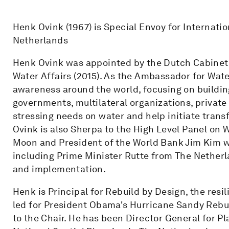
Henk Ovink (1967) is Special Envoy for Internati
Netherlands
Henk Ovink was appointed by the Dutch Cabinet a
Water Affairs (2015). As the Ambassador for Wate
awareness around the world, focusing on buildin
governments, multilateral organizations, private
stressing needs on water and help initiate trans
Ovink is also Sherpa to the High Level Panel on 
Moon and President of the World Bank Jim Kim w
including Prime Minister Rutte from The Nether
and implementation.
Henk is Principal for Rebuild by Design, the res
led for President Obama's Hurricane Sandy Rebu
to the Chair. He has been Director General for P