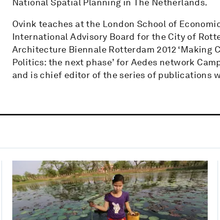
National Spatial Planning in The Netherlands.
Ovink teaches at the London School of Economi
International Advisory Board for the City of Rott
Architecture Biennale Rotterdam 2012 ‘Making Ci
Politics: the next phase’ for Aedes network Camp
and is chief editor of the series of publications