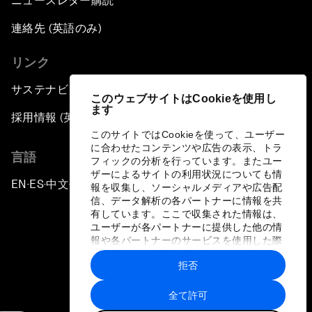
ニュースレター購読
連絡先 (英語のみ)
リンク
サステナビリティへの取り組み
このウェブサイトはCookieを使用し
ます
採用情報 (英語のみ)
このサイトではCookieを使って、ユーザー
に合わせたコンテンツや広告の表示、トラ
言語
フィックの分析を行っています。またユー
ザーによるサイトの利用状況についても情
EN
ES
中文
日本語
▪
▪
▪
報を収集し、ソーシャルメディアや広告配
信、データ解析の各パートナーに情報を共
有しています。ここで収集された情報は、
ユーザーが各パートナーに提供した他の情
報や各パートナーのサービスを使用した際
に収集された情報と組み合わされ、各パー
拒否
トナーによって使用されることがありま
プライバシーポリシーと利用規約
す。
全て許可
サイトマップ