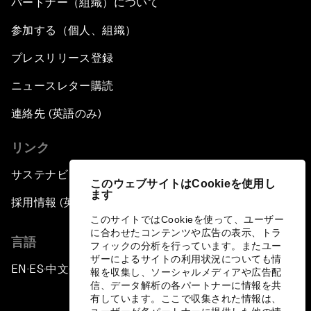
パートナー（組織）について
参加する（個人、組織）
プレスリリース登録
ニュースレター購読
連絡先 (英語のみ)
リンク
サステナビリティへの取り組み
このウェブサイトはCookieを使用し
ます
採用情報 (英語のみ)
このサイトではCookieを使って、ユーザー
に合わせたコンテンツや広告の表示、トラ
言語
フィックの分析を行っています。またユー
ザーによるサイトの利用状況についても情
EN
ES
中文
日本語
▪
▪
▪
報を収集し、ソーシャルメディアや広告配
信、データ解析の各パートナーに情報を共
有しています。ここで収集された情報は、