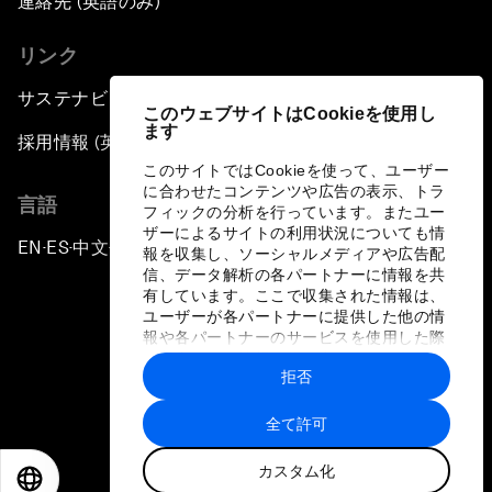
連絡先 (英語のみ)
リンク
サステナビリティへの取り組み
このウェブサイトはCookieを使用し
ます
採用情報 (英語のみ)
このサイトではCookieを使って、ユーザー
に合わせたコンテンツや広告の表示、トラ
言語
フィックの分析を行っています。またユー
ザーによるサイトの利用状況についても情
EN
ES
中文
日本語
▪
▪
▪
報を収集し、ソーシャルメディアや広告配
信、データ解析の各パートナーに情報を共
有しています。ここで収集された情報は、
ユーザーが各パートナーに提供した他の情
報や各パートナーのサービスを使用した際
に収集された情報と組み合わされ、各パー
拒否
トナーによって使用されることがありま
プライバシーポリシーと利用規約
す。
全て許可
サイトマップ
カスタム化
©
2026
世界経済フォーラム
EN
ES
中文
日本語