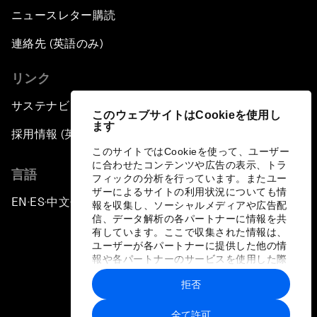
ニュースレター購読
連絡先 (英語のみ)
リンク
サステナビリティへの取り組み
このウェブサイトはCookieを使用し
ます
採用情報 (英語のみ)
このサイトではCookieを使って、ユーザー
に合わせたコンテンツや広告の表示、トラ
言語
フィックの分析を行っています。またユー
ザーによるサイトの利用状況についても情
EN
ES
中文
日本語
▪
▪
▪
報を収集し、ソーシャルメディアや広告配
信、データ解析の各パートナーに情報を共
有しています。ここで収集された情報は、
ユーザーが各パートナーに提供した他の情
報や各パートナーのサービスを使用した際
に収集された情報と組み合わされ、各パー
拒否
トナーによって使用されることがありま
プライバシーポリシーと利用規約
す。
全て許可