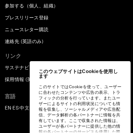
参加する（個人、組織）
プレスリリース登録
ニュースレター購読
連絡先 (英語のみ)
リンク
サステナビリティへの取り組み
このウェブサイトはCookieを使用し
ます
採用情報 (英語のみ)
このサイトではCookieを使って、ユーザー
に合わせたコンテンツや広告の表示、トラ
言語
フィックの分析を行っています。またユー
ザーによるサイトの利用状況についても情
EN
ES
中文
日本語
▪
▪
▪
報を収集し、ソーシャルメディアや広告配
信、データ解析の各パートナーに情報を共
有しています。ここで収集された情報は、
ユーザーが各パートナーに提供した他の情
報や各パートナーのサービスを使用した際