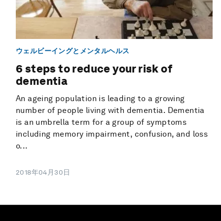
ウェルビーイングとメンタルヘルス
6 steps to reduce your risk of
dementia
An ageing population is leading to a growing
number of people living with dementia. Dementia
is an umbrella term for a group of symptoms
including memory impairment, confusion, and loss
o...
2018年04月30日