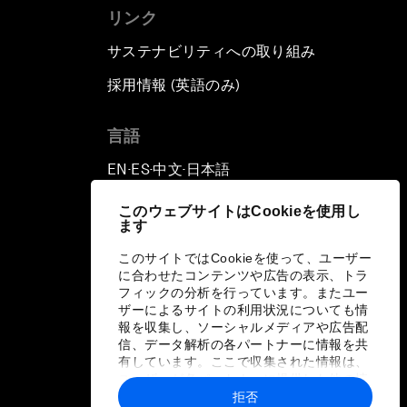
リンク
サステナビリティへの取り組み
採用情報 (英語のみ)
て
言語
EN
ES
中文
日本語
▪
▪
▪
このウェブサイトはCookieを使用し
ます
このサイトではCookieを使って、ユーザー
に合わせたコンテンツや広告の表示、トラ
フィックの分析を行っています。またユー
ザーによるサイトの利用状況についても情
報を収集し、ソーシャルメディアや広告配
信、データ解析の各パートナーに情報を共
有しています。ここで収集された情報は、
ユーザーが各パートナーに提供した他の情
報や各パートナーのサービスを使用した際
拒否