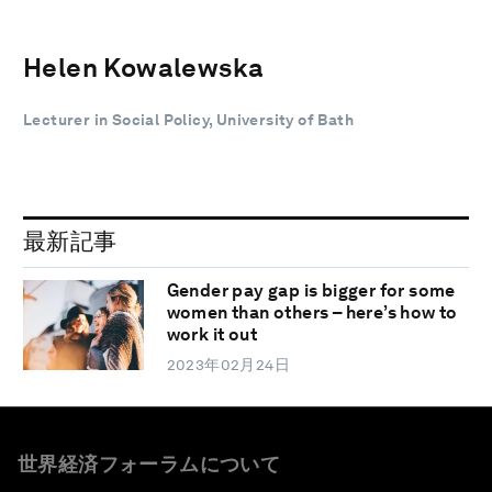
Helen Kowalewska
Lecturer in Social Policy, University of Bath
最新記事
Gender pay gap is bigger for some
women than others – here’s how to
work it out
2023年02月24日
世界経済フォーラムについて