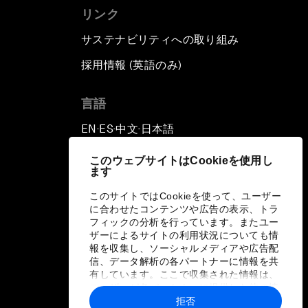
リンク
サステナビリティへの取り組み
採用情報 (英語のみ)
て
言語
EN
ES
中文
日本語
▪
▪
▪
このウェブサイトはCookieを使用し
ます
このサイトではCookieを使って、ユーザー
に合わせたコンテンツや広告の表示、トラ
フィックの分析を行っています。またユー
ザーによるサイトの利用状況についても情
報を収集し、ソーシャルメディアや広告配
信、データ解析の各パートナーに情報を共
有しています。ここで収集された情報は、
ユーザーが各パートナーに提供した他の情
報や各パートナーのサービスを使用した際
拒否