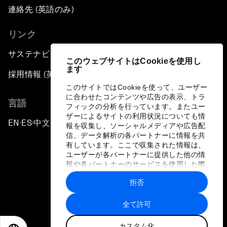
連絡先 (英語のみ)
リンク
サステナビリティへの取り組み
このウェブサイトはCookieを使用し
ます
採用情報 (英語のみ)
このサイトではCookieを使って、ユーザー
に合わせたコンテンツや広告の表示、トラ
言語
フィックの分析を行っています。またユー
ザーによるサイトの利用状況についても情
EN
ES
中文
日本語
▪
▪
▪
報を収集し、ソーシャルメディアや広告配
信、データ解析の各パートナーに情報を共
有しています。ここで収集された情報は、
ユーザーが各パートナーに提供した他の情
報や各パートナーのサービスを使用した際
に収集された情報と組み合わされ、各パー
拒否
トナーによって使用されることがありま
プライバシーポリシーと利用規約
す。
全て許可
サイトマップ
カスタム化