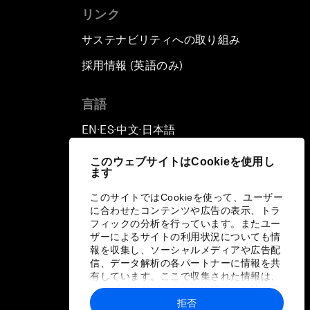
リンク
サステナビリティへの取り組み
採用情報 (英語のみ)
て
言語
EN
ES
中文
日本語
▪
▪
▪
このウェブサイトはCookieを使用し
ます
このサイトではCookieを使って、ユーザー
に合わせたコンテンツや広告の表示、トラ
フィックの分析を行っています。またユー
ザーによるサイトの利用状況についても情
報を収集し、ソーシャルメディアや広告配
信、データ解析の各パートナーに情報を共
有しています。ここで収集された情報は、
ユーザーが各パートナーに提供した他の情
報や各パートナーのサービスを使用した際
拒否