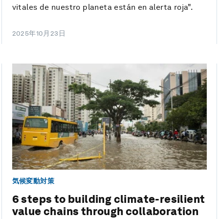
vitales de nuestro planeta están en alerta roja".
2025年10月23日
気候変動対策
6 steps to building climate-resilient
value chains through collaboration