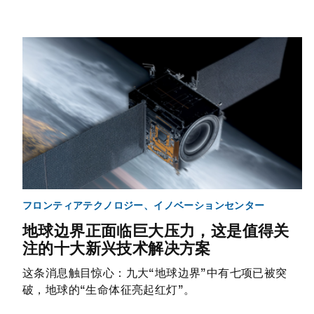
フロンティアテクノロジー、イノベーションセンター
地球边界正面临巨大压力，这是值得关
注的十大新兴技术解决方案
这条消息触目惊心：九大“地球边界”中有七项已被突
破，地球的“生命体征亮起红灯”。