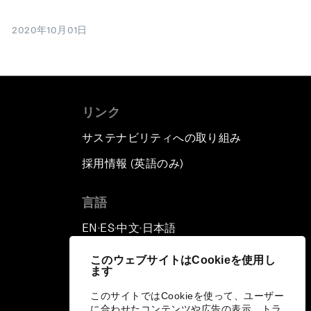
2020年10月01日
リンク
サステナビリティへの取り組み
採用情報 (英語のみ)
て
言語
EN
ES
中文
日本語
▪
▪
▪
このウェブサイトはCookieを使用し
ます
このサイトではCookieを使って、ユーザー
に合わせたコンテンツや広告の表示、トラ