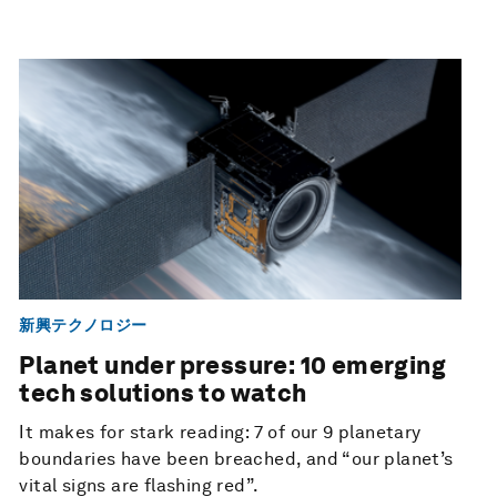
新興テクノロジー
Planet under pressure: 10 emerging
tech solutions to watch
It makes for stark reading: 7 of our 9 planetary
boundaries have been breached, and “our planet’s
vital signs are flashing red”.