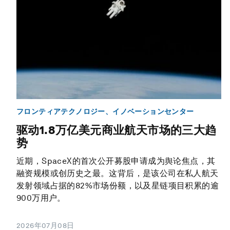
フロンティアテクノロジー、イノベーションセンター
驱动1.8万亿美元商业航天市场的三大趋
势
近期，SpaceX的首次公开募股申请成为舆论焦点，其
融资规模或创历史之最。这背后，是该公司在私人航天
发射领域占据的82%市场份额，以及星链项目积累的逾
900万用户。
2026年07月08日