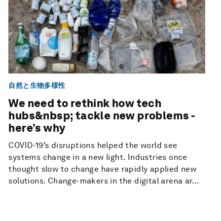
自然と生物多様性
We need to rethink how tech
hubs&nbsp; tackle new problems -
here’s why
COVID-19’s disruptions helped the world see
systems change in a new light. Industries once
thought slow to change have rapidly applied new
solutions. Change-makers in the digital arena ar...