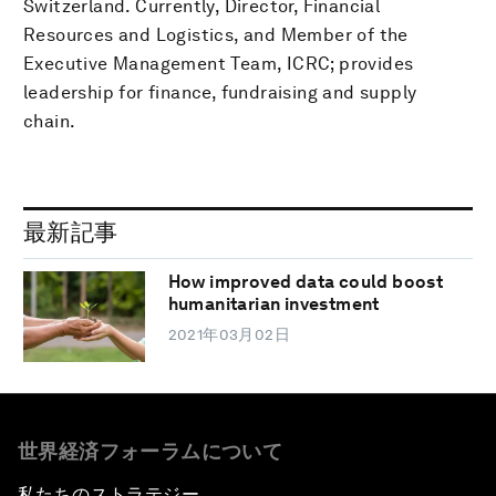
Switzerland. Currently, Director, Financial
Resources and Logistics, and Member of the
Executive Management Team, ICRC; provides
leadership for finance, fundraising and supply
chain.
最新記事
How improved data could boost
humanitarian investment
2021年03月02日
世界経済フォーラムについて
私たちのストラテジー