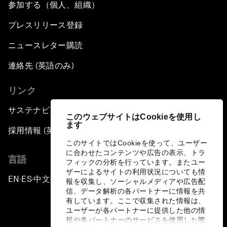
参加する（個人、組織）
プレスリリース登録
ニュースレター購読
連絡先 (英語のみ)
リンク
サステナビリティへの取り組み
このウェブサイトはCookieを使用し
ます
採用情報 (英語のみ)
このサイトではCookieを使って、ユーザー
に合わせたコンテンツや広告の表示、トラ
言語
フィックの分析を行っています。またユー
ザーによるサイトの利用状況についても情
EN
ES
中文
日本語
▪
▪
▪
報を収集し、ソーシャルメディアや広告配
信、データ解析の各パートナーに情報を共
有しています。ここで収集された情報は、
ユーザーが各パートナーに提供した他の情
報や各パートナーのサービスを使用した際