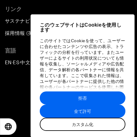
リンク
サステナビリティへの取り組み
このウェブサイトはCookieを使用し
ます
採用情報 (英語のみ)
このサイトではCookieを使って、ユーザー
に合わせたコンテンツや広告の表示、トラ
言語
フィックの分析を行っています。またユー
ザーによるサイトの利用状況についても情
EN
ES
中文
日本語
▪
▪
▪
報を収集し、ソーシャルメディアや広告配
信、データ解析の各パートナーに情報を共
有しています。ここで収集された情報は、
ユーザーが各パートナーに提供した他の情
報や各パートナーのサービスを使用した際
に収集された情報と組み合わされ、各パー
拒否
トナーによって使用されることがありま
プライバシーポリシーと利用規約
す。
全て許可
サイトマップ
カスタム化
©
2026
世界経済フォーラム
EN
ES
中文
日本語