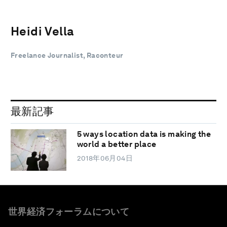
Heidi Vella
Freelance Journalist, Raconteur
最新記事
5 ways location data is making the
world a better place
2018年06月04日
世界経済フォーラムについて