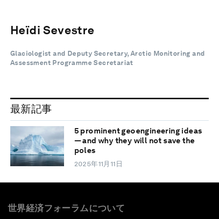
Heïdi Sevestre
Glaciologist and Deputy Secretary, Arctic Monitoring and
Assessment Programme Secretariat
最新記事
5 prominent geoengineering ideas
— and why they will not save the
poles
2025年11月11日
世界経済フォーラムについて