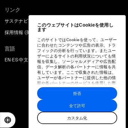
リンク
サステナビリティへの取り組み
このウェブサイトはCookieを使用し
ます
採用情報 (英語のみ)
このサイトではCookieを使って、ユーザー
に合わせたコンテンツや広告の表示、トラ
言語
フィックの分析を行っています。またユー
ザーによるサイトの利用状況についても情
EN
ES
中文
日本語
▪
▪
▪
報を収集し、ソーシャルメディアや広告配
信、データ解析の各パートナーに情報を共
有しています。ここで収集された情報は、
ユーザーが各パートナーに提供した他の情
報や各パートナーのサービスを使用した際
に収集された情報と組み合わされ、各パー
拒否
トナーによって使用されることがありま
プライバシーポリシーと利用規約
す。
全て許可
サイトマップ
カスタム化
©
2026
世界経済フォーラム
EN
ES
中文
日本語